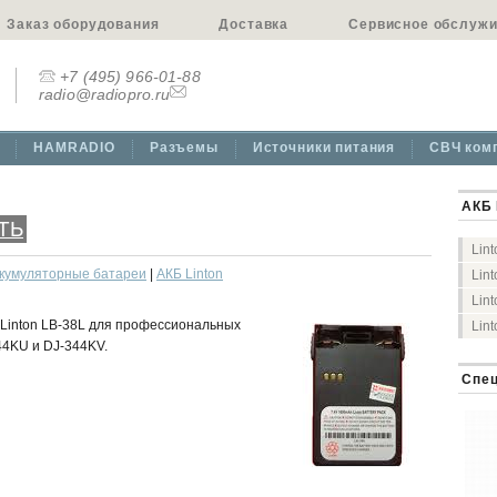
Заказ оборудования
Доставка
Сервисное обслуж
+7 (495) 966-01-88
radio@radiopro.ru
HAMRADIO
Разъемы
Источники питания
СВЧ ком
АКБ 
ТЬ
Lin
кумуляторные батареи
|
АКБ Linton
Lin
Lin
Linton LB-38L для профессиональных
Lin
44KU и DJ-344KV.
Спец