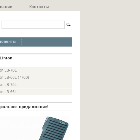
ивание
Контакты
поненты
Linton
ton LB-70L
ton LB-66L (7700)
ton LB-75L
ton LB-66L
иальное предложение!