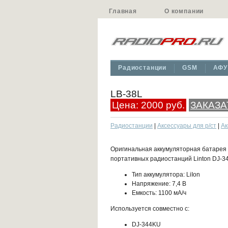
Главная
О компании
Радиостанции
GSM
АФУ
LB-38L
Цена: 2000 руб.
ЗАКАЗА
Радиостанции
|
Аксессуары для р/ст
|
Ак
Оригинальная аккумуляторная батарея 
портативных радиостанций Linton DJ-3
Тип аккумулятора: LiIon
Напряжение: 7,4 В
Емкость: 1100 мА/ч
Используется совместно с:
DJ-344KU